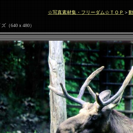
☆写真素材集・フリーダム☆ＴＯＰ
＞
0ｘ480）