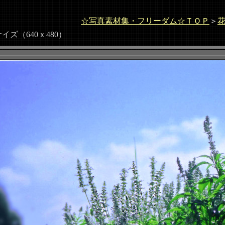
☆写真素材集・フリーダム☆ＴＯＰ
＞
（640ｘ480）