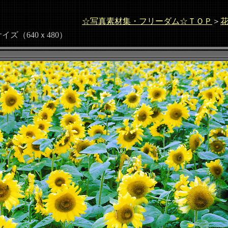
☆写真素材集・フリーダム☆ＴＯＰ
＞
（640ｘ480）