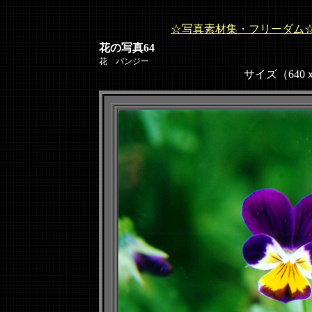
☆写真素材集・フリーダム
花の写真64
花 パンジー
サイズ（640ｘ48