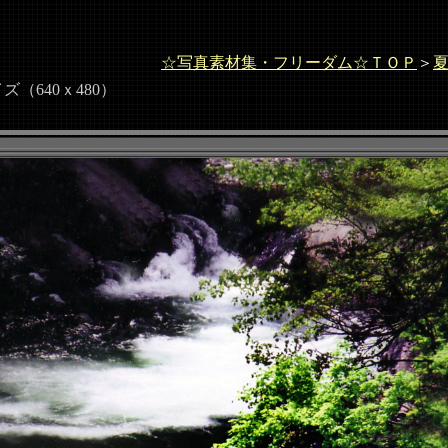
☆写真素材集・フリーダム☆ＴＯＰ
＞
ズ（640ｘ480）