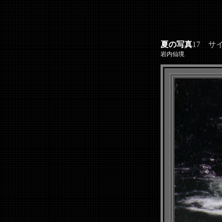
夏の写真
17 サイ
岩内仙境