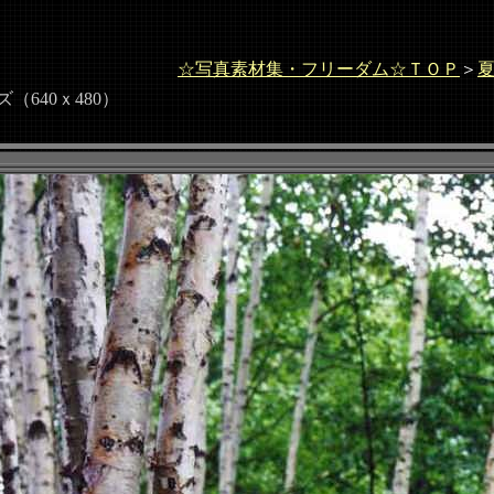
☆写真素材集・フリーダム☆ＴＯＰ
＞
（640ｘ480）