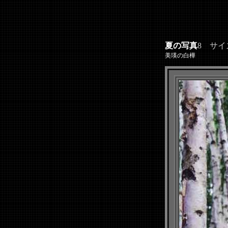
夏の写真
8 サイズ
美瑛の白樺