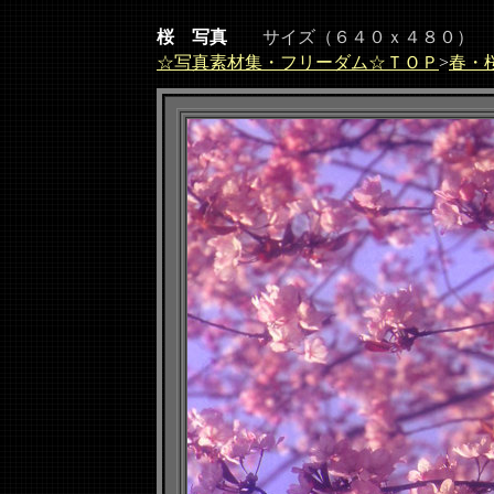
桜 写真
サイズ（６４０ｘ４８０）
☆写真素材集・フリーダム☆ＴＯＰ
>
春・