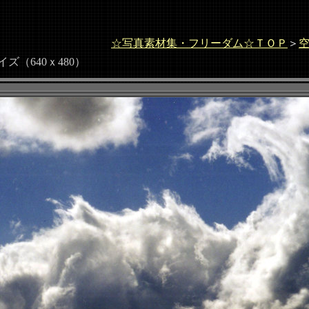
☆写真素材集・フリーダム☆ＴＯＰ
＞
（640ｘ480）