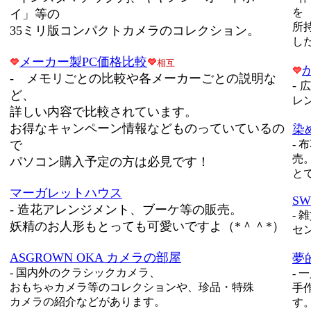
を
イ」等の
所
35ミリ版コンパクトカメラのコレクション。
し
メーカー製PC価格比較
相互
- メモリごとの比較や各メーカーごとの説明な
-
広
ど、
レ
詳しい内容で比較されています。
お得なキャンペーン情報などものっていているの
染
で
-
布
売
パソコン購入予定の方は必見です！
と
マーガレットハウス
SW
-
造花アレンジメント、ブーケ等の販売。
-
雑
妖精のお人形もとっても可愛いですよ（*＾＾*）
セ
ASGROWN OKA カメラの部屋
夢的
-
国内外のクラシックカメラ、
-
一
おもちゃカメラ等のコレクションや、珍品・特殊
手
カメラの紹介などがあります。
す