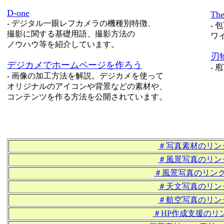
D-one
Th
-
デジタル一眼レフカメラの機種別特徴、
-
包
撮影に関する基礎用語、撮影方法の
ワ
ノウハウ等を紹介しています。
刃
デジカメでホームページを作ろう
-
庖
-
画像の加工方法を解説。デジカメを使って
オリジナルの
アイコンや背景などの素材や、
コンテンツを作る方法を公開されています。
＃写真素材のリン
＃風景写真のリン
＃風景写真のリン
＃天文写真のリン
＃航空写真のリン
＃HP作成支援のリ