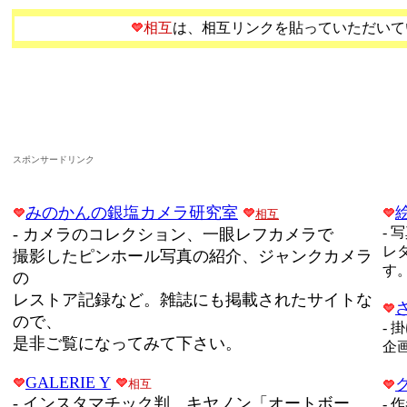
相互
は、相互リンクを貼っていただいて
スポンサードリンク
みのかんの銀塩カメラ研究室
相互
-
写
-
カメラのコレクション、一眼レフカメラで
レ
撮影したピンホール写真の紹介、ジャンクカメラ
す
の
レストア記録など。雑誌にも掲載されたサイトな
ので、
-
掛
是非ご覧になってみて下さい。
企
GALERIE Y
相互
-
インスタマチック判、キヤノン「オートボー
-
作