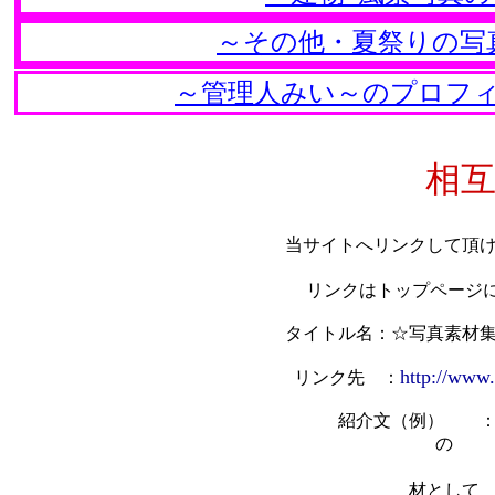
～その他・夏祭りの写
～管理人みい～のプロフ
相互リンク
当サイトへリンクして頂ける方は、下
リンクはトップページにして頂き
タイトル名：☆写真素材集
http://www
リンク先 ：
紹介文（例） ：趣味で撮った北海
の
写真をホームページ等
材として