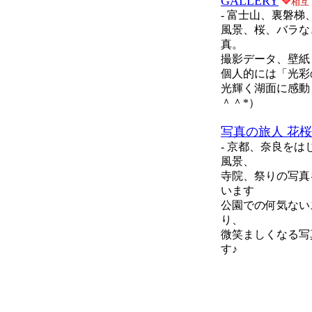
GALLERY
相互
-
富士山、裏磐梯
風景、桜、バラな
真。
撮影データ、壁紙
個人的には「光彩
光輝く湖面に感動
＾＾*）
写真の旅人 花
-
京都、奈良をは
風景、
寺院、祭りの写真
います
公園での何気ない
り、
微笑ましくなる写
す♪