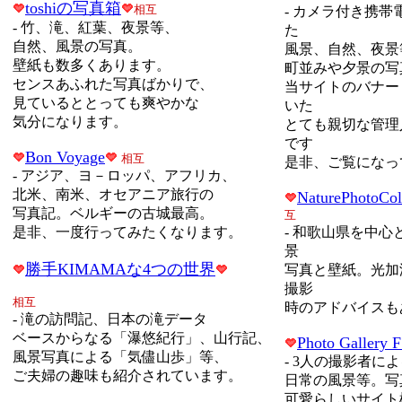
toshiの写真箱
相互
-
カメラ付き携帯
-
竹、滝、紅葉、夜景等、
た
自然、風景の写真。
風景、自然、夜景
壁紙も数多くあります。
町並みや夕景の写
センスあふれた写真ばかりで、
当サイトのバナー
見ているととっても爽やかな
いた
気分になります。
とても親切な管理
です
Bon Voyage
相互
是非、ご覧になっ
-
アジア、ヨ－ロッパ、アフリカ、
北米、南米、オセアニア旅行の
NaturePhotoCol
写真記。
ベルギーの古城最高。
互
是非、一度行ってみたくなります。
-
和歌山県を中心
景
勝手KIMAMAな4つの世界
写真と壁紙。光加
撮影
相互
時のアドバイスも
-
滝の訪問記、日本の滝データ
ベースからなる「瀑悠紀行」、山行記、
Photo Gallery 
風景写真による「気儘山歩」等、
-
3人の撮影者に
ご夫婦の趣味も紹介されています。
日常の風景等。写
可愛らしいサイト