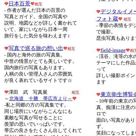
日本百景
相互
-
作者が選んだ日本の百景の
デジタルイメ
写真とガイド。
全国の写真や
フォト蔵
相互
説明、地図などが詳しく書かれて
-
季節の表情をデ
いて、家にいながら日本一周
で撮影。
旅行をした気分を味わえます♪
昆虫写真もありま
写真で巡る旅の想い出
相互
field-image
相
-
国内と海外の旅の写真集。
-
渓谷、滝等の水
中世の情景がとても美しいです。
テーマにした作品
国内旅行の写真もあります。
って
人柄の良い管理人さんの雰囲気
詳しい撮影ポイン
が良く表れているサイトです☆
ます
澤田 武 写真展
相互
東京衛生博覧
～
北海道 十勝 帯広市より～
-
10年前の東京の
-私と同郷の方の写真集です。
真、痴漢に注意の
同じ場所にいながらこんなにも
ロで
素敵な写真が写せることに
面白い写真があり
羨望の思いでいっぱいです。
ず、
帯広の良さをたくさん出してくれて
笑顔になってしま