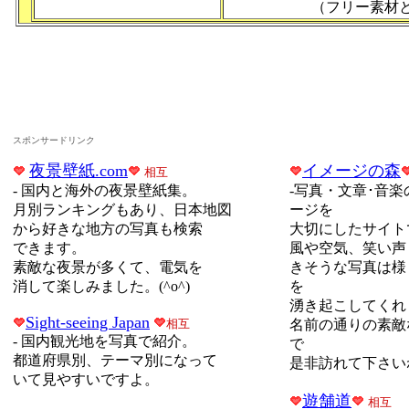
（フリー素材
スポンサードリンク
夜景壁紙.com
イメージの森
相互
-
国内と海外の夜景壁紙集。
-写真・文章･音
月別ランキングもあり、日本地図
ージを
から好きな地方の写真も検索
大切にしたサイト
できます。
風や空気、笑い声
素敵な夜景が多くて、電気を
きそうな写真は様
消して楽しみました。(^о^)
を
湧き起こしてくれ
Sight-seeing Japan
相互
名前の通りの素敵
-
国内観光地を写真で紹介。
で
都道府県別、テーマ別になって
是非訪れて下さいね
いて見やすいですよ。
遊舗道
相互