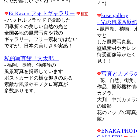
何だか嬉しいですね（*＾＾*）
＾*）
Ei Kazuo フォトギャラリー
相互
kose gallery
-
ハッセルブラッドで撮影した
- 光の風景&壁
四季折々の美しい自然の光と
-
琵琶湖、植物、
全国各地の風景写真や花の
マと
ギャラリー。フリー素材ではない
した風景写真集。
ですが、日本の美しさを実感！
壁紙素材やカレン
待受画像等がたく
私的写真館「文太郎」
見！！
-
福岡、長崎、沖縄等の
風景写真を掲載
しています
写真とカメラ
ポストカードの様な趣きのある
-
花、自然、街角
素敵な風景やモノクロ写真が
作品、撮影機材情
多数あります。
カメラ、
大判、中判カメラ
の撮影
花のアップの写真
敵♪
ENAKA PHOT