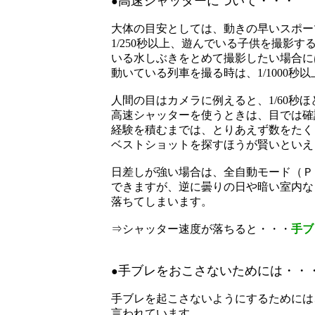
高速シャッターについて・・・
●
大体の目安としては、動きの早いスポー
1/250秒以上、遊んでいる子供を撮影
いる水しぶきをとめて撮影したい場合には1
動いている列車を撮る時は、1/1000秒
人間の目はカメラに例えると、1/60秒
高速シャッターを使うときは、目では確
経験を積むまでは、とりあえず数をたく
ベストショットを探すほうが賢いといえ
日差しが強い場合は、全自動モード（Ｐ
できますが、逆に曇りの日や暗い室内な
落ちてしまいます。
⇒シャッター速度が落ちると・・・
手ブ
手ブレをおこさないためには・・
●
手ブレを起こさないようにするためには
言われています。